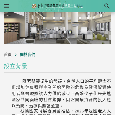

首頁
關於我們
設立背景
隨著醫藥衛生的發達，台灣人口的平均壽命不
斷增加健康照護產業開始面臨的危機為健保資源使
用者與醫療照護人力供給
減少。高齡少子化是先進
國家共同面臨的社會趨勢，因盤醫療資源的投入應
以預防、治療與照護並重。
根據國家發展委員會推估，
2026
年我國老人人