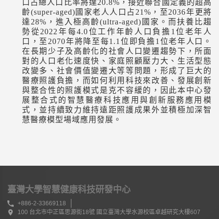
口占總人口比率將達
20.8%
，接近聯合國定義的超高
齡
(super-aged)
國家老人人口占
21%
，至
2036
年更將
達
28%
，進入極高齡
(ultra-aged)
國家。而扶養比趨
勢從
2022
年每
4.0
位工作年齡人口負擔
1
位老年人
口，至
2070
年將降至每
1.1
位即負擔
1
位老年人口。
在長期少子及高齡化的社會人口變遷趨勢下，所面
對的人口老化速度快、家庭照顧壓力大、生活型態
改變多、社會價值變遷大等等問題，形成了巨大的
醫療照護負擔，而如何利用科技來改善、發展創新
與整合性的照護模式是克不容緩的，因此本中心發
展整合式的智慧醫療科技應用與創新服務應用模
式，並持續致力維持遠距照護成果外並積極加深智
慧醫療模型場域應用發展。
臺灣大學智慧健康科技研發中心
+886-2-33669118
100 台北市中正區思源街18號 國立臺灣大學水源校區卓越研究大樓607