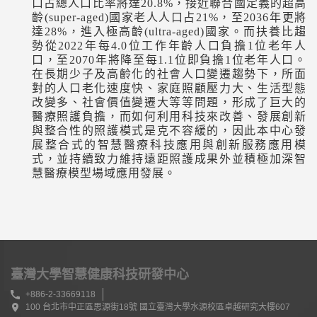
口占總人口比率將達
20.8%
，接近聯合國定義的超高
齡
(super-aged)
國家老人人口占
21%
，至
2036
年更將
達
28%
，進入極高齡
(ultra-aged)
國家。而扶養比趨
勢從
2022
年每
4.0
位工作年齡人口負擔
1
位老年人
口，至
2070
年將降至每
1.1
位即負擔
1
位老年人口。
在長期少子及高齡化的社會人口變遷趨勢下，所面
對的人口老化速度快、家庭照顧壓力大、生活型態
改變多、社會價值變遷大等等問題，形成了巨大的
醫療照護負擔，而如何利用科技來改善、發展創新
與整合性的照護模式是克不容緩的，因此本中心發
展整合式的智慧醫療科技應用與創新服務應用模
式，並持續致力維持遠距照護成果外並積極加深智
慧醫療模型場域應用發展。
臺灣大學智慧健康科技研發中心
+886-2-33669118
100 台北市中正區思源街18號 國立臺灣大學水源校區卓越研究大樓607