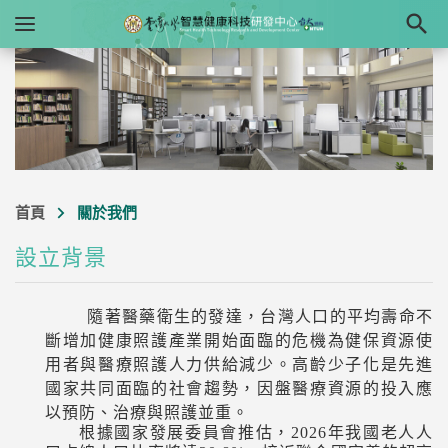

首頁
關於我們
設立背景
隨著醫藥衛生的發達，台灣人口的平均壽命不
斷增加健康照護產業開始面臨的危機為健保資源使
用者與醫療照護人力供給
減少。高齡少子化是先進
國家共同面臨的社會趨勢，因盤醫療資源的投入應
以預防、治療與照護並重。
根據國家發展委員會推估，
2026
年我國老人人