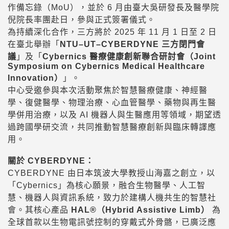
作備忘錄（MoU），並於 6 月由臺大吳研發長及醫學院
倪院長率團赴日，參與正式簽署儀式。
為持續深化合作，三方將於 2025 年 11 月 1 日至 2 日
在臺北舉辦「
NTU–UT–CYBERDYNE 三方閉門會
議
」及「
Cybernics 醫療健康創新聯合研討會（Joint
Symposium on Cybernics Medical Healthcare
Innovation）
」。
中心受邀參與本次活動聚焦於智慧醫療健康、神經醫
學、復健醫學、物理治療、心血管醫學、藥物與再生醫
學併用治療，以及 AI 機器人與生醫應用等領域，期望透
過跨國學研交流，共同推動智慧醫療創新與臨床轉譯應
用。
關於 CYBERDYNE：
CYBERDYNE 由日本筑波大學教授山海嘉之創立，以
「Cybernics」為核心願景，融合生物醫學、人工智
慧、機器人與資訊系統，致力於建構人機共生的智慧社
會。其核心產品
HAL®（Hybrid Assistive Limb）
為
全球首款以生物電訊號控制的穿戴式外骨骼，已廣泛應